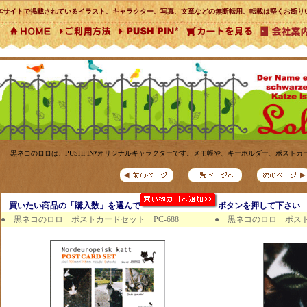
本サイトで掲載されているイラスト、キャラクター、写真、文章などの無断転用、転載は堅くお断り
黒ネコのロロは、PUSHPIN*オリジナルキャラクターです。メモ帳や、キーホルダー、ポスト
買いたい商品の「購入数」を選んで
ボタンを押して下さい
●
黒ネコのロロ ポストカードセット PC-688
● 黒ネコのロロ ポストカ