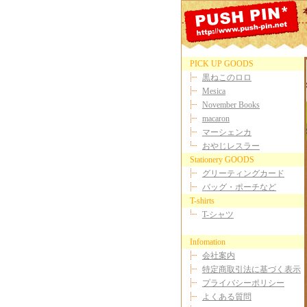
PICK UP GOODS
黒ねこのロロ
Mesica
November Books
macaron
マーシェンカ
おやじレスラー
Stationery GOODS
グリーティングカード
バッグ・ポーチなど
T-shirts
T-シャツ
Infomation
会社案内
特定商取引法に基づく表示
プライバシーポリシー
よくある質問