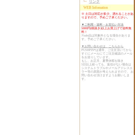
リンク
WEB Infomation
※ 土日は対応が多少、遅れることがあ
りますので、予めご了承ください。
▼ご利用・送料・お支払い方法
5000円(税抜き)以上お買上げで送料無
料！
※sale品は対象外となる場合がありま
す。予めご了承ください。
▼お問い合わせは、こちらから
PUSHPIN*は通常、ご注文頂いてから
すぐにメールにてご注文確認のメール
をお送りしています。
もし、お正月、夏季休暇を除き
5日以上経っても、返信がない場合は
システムトラブルやメールアドレスエ
ラー等の原因が考えられますので、 お
問い合わせ頂けますようお願いしま
す。