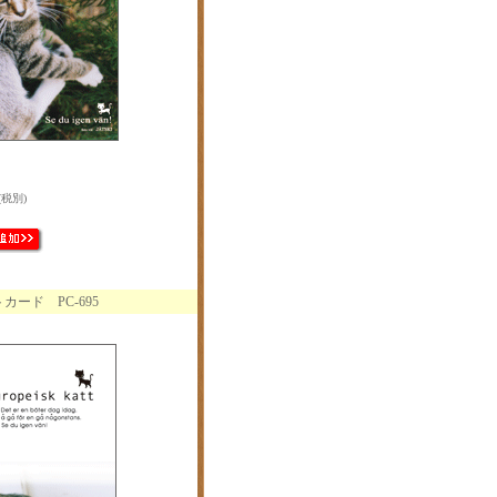
(税別)
ード PC-695