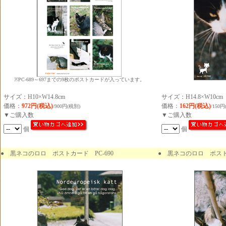
※PC-689～697までの9枚のポストカードが入っています。
サイズ：H10×W14.8cm
サイズ：H14.8×W10cm
価格：
972円(税込)
価格：
162円(税込)
/900円(税別)
/150円
▼ご購入数
▼ご購入数
個
個
●
黒ネコのロロ ポストカード PC-690
● 黒ネコのロロ ポストカ