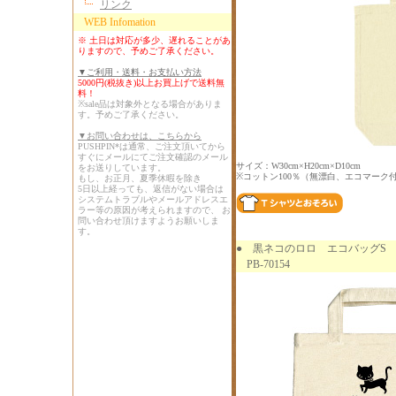
リンク
WEB Infomation
※ 土日は対応が多少、遅れることがあ
りますので、予めご了承ください。
▼ご利用・送料・お支払い方法
5000円(税抜き)以上お買上げで送料無
料！
※sale品は対象外となる場合がありま
す。予めご了承ください。
▼お問い合わせは、こちらから
PUSHPIN*は通常、ご注文頂いてから
すぐにメールにてご注文確認のメール
サイズ：W30cm×H20cm×D10cm
をお送りしています。
※コットン100％（無漂白、エコマーク
もし、お正月、夏季休暇を除き
5日以上経っても、返信がない場合は
システムトラブルやメールアドレスエ
ラー等の原因が考えられますので、 お
問い合わせ頂けますようお願いしま
す。
●
黒ネコのロロ エコバッグS 
PB-70154