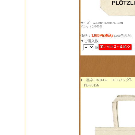
サイズ：W30cm×H20cm×D10cm
※コットン100％
価格：
1,080円(税込)
/1,000円(税別)
▼ご購入数
個
●
黒ネコのロロ エコバッグL 
PB-70156