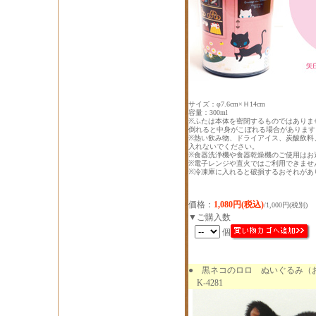
サイズ：φ7.6cm×Ｈ14cm
容量：300ml
※ふたは本体を密閉するものではありま
倒れると中身がこぼれる場合があります
※熱い飲み物、ドライアイス、炭酸飲料
入れないでください。
※食器洗浄機や食器乾燥機のご使用はお
※電子レンジや直火ではご利用できませ
※冷凍庫に入れると破損するおそれがあ
価格：
1,080円(税込)
/1,000円(税別)
▼ご購入数
個
●
黒ネコのロロ ぬいぐるみ（
K-4281