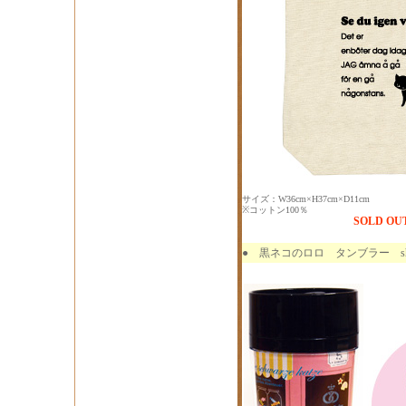
サイズ：W36cm×H37cm×D11cm
※コットン100％
SOLD OU
●
黒ネコのロロ タンブラー shop