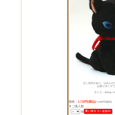
少し光沢があり、なめらか
お座りポーズで
サイズ：Ｗ9cm×Ｈ1
価格：
1,728円(税込)
/1,600円(税別)
▼ご購入数
個