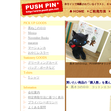
本サイトで掲載されているイラスト、キ
PICK UP GOODS
黒ねこのロロ
Mesica
November Books
macaron
マーシェンカ
おやじレスラー
Stationery GOODS
グリーティングカード
黒ネコのロロは、PUSHPIN*オ
バッグ・ポーチなど
T-shirts
T-シャツ
買いたい商品の「購入数」を選ん
●
黒ネコのロロ コットンエコバッグ
Infomation
会社案内
特定商取引法に基づく表示
プライバシーポリシー
よくある質問