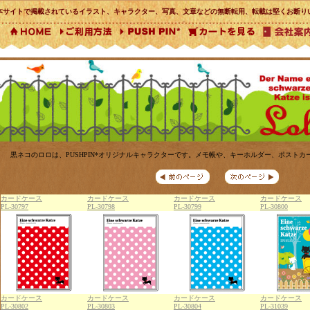
本サイトで掲載されているイラスト、キャラクター、写真、文章などの無断転用、転載は堅くお断り
黒ネコのロロは、PUSHPIN*オリジナルキャラクターです。メモ帳や、キーホルダー、ポスト
カードケース
カードケース
カードケース
カードケース
PL-30797
PL-30798
PL-30799
PL-30800
カードケース
カードケース
カードケース
カードケース
PL-30802
PL-30803
PL-30804
PL-31039