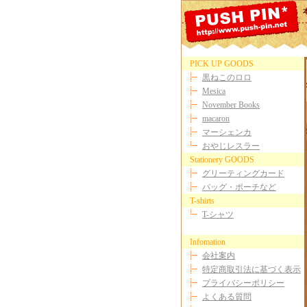
PICK UP GOODS
黒ねこのロロ
Mesica
November Books
macaron
マーシェンカ
おやじレスラー
Stationery GOODS
グリーティングカード
バッグ・ポーチなど
T-shirts
T-シャツ
Infomation
会社案内
特定商取引法に基づく表示
プライバシーポリシー
よくある質問