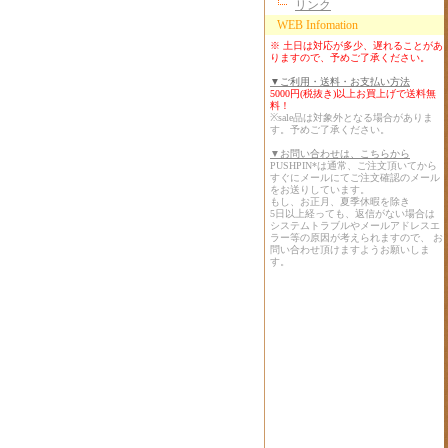
リンク
WEB Infomation
※ 土日は対応が多少、遅れることがあ
りますので、予めご了承ください。
▼ご利用・送料・お支払い方法
5000円(税抜き)以上お買上げで送料無
料！
※sale品は対象外となる場合がありま
す。予めご了承ください。
▼お問い合わせは、こちらから
PUSHPIN*は通常、ご注文頂いてから
すぐにメールにてご注文確認のメール
をお送りしています。
もし、お正月、夏季休暇を除き
5日以上経っても、返信がない場合は
システムトラブルやメールアドレスエ
ラー等の原因が考えられますので、 お
問い合わせ頂けますようお願いしま
す。