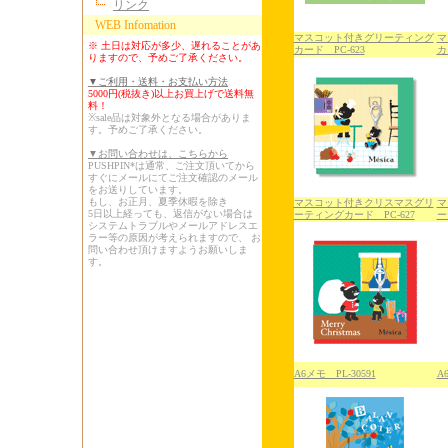
リンク
WEB Infomation
マスコット付きグリーティング
マ
※ 土日は対応が多少、遅れることがあ
カード PC-623
カ
りますので、予めご了承ください。
▼ご利用・送料・お支払い方法
5000円(税抜き)以上お買上げで送料無
料！
※sale品は対象外となる場合がありま
す。予めご了承ください。
▼お問い合わせは、こちらから
PUSHPIN*は通常、ご注文頂いてから
すぐにメールにてご注文確認のメール
をお送りしています。
もし、お正月、夏季休暇を除き
マスコット付きクリスマスグリ
マ
5日以上経っても、返信がない場合は
ーティングカード PC-627
ー
システムトラブルやメールアドレスエ
ラー等の原因が考えられますので、 お
問い合わせ頂けますようお願いしま
す。
A6メモ PL-30591
A