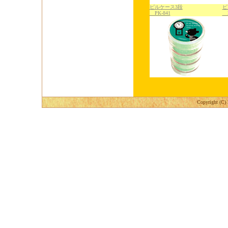
ピルケース3段
ピ
PK-841
P
Copyright (C) 