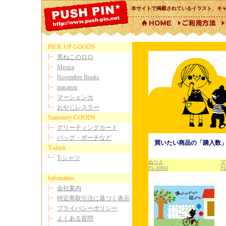
本サイトで掲載されているイラスト、キ
PICK UP GOODS
黒ねこのロロ
Mesica
November Books
macaron
マーシェンカ
おやじレスラー
Stationery GOODS
グリーティングカード
バッグ・ポーチなど
買いたい商品の「購入数」
T-shirts
T-シャツ
ぬりえ
マ
PL-30842
PL
Infomation
会社案内
特定商取引法に基づく表示
プライバシーポリシー
よくある質問