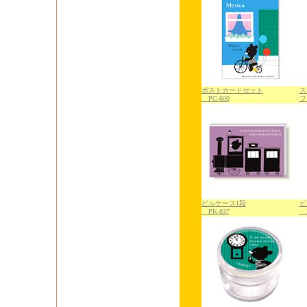
ポストカードセット
ス
PC-600
フ
ピルケース1段
ピ
PK-837
P