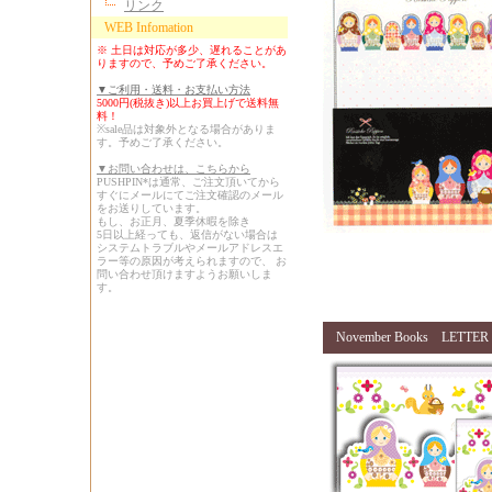
リンク
WEB Infomation
※ 土日は対応が多少、遅れることがあ
りますので、予めご了承ください。
▼ご利用・送料・お支払い方法
5000円(税抜き)以上お買上げで送料無
料！
※sale品は対象外となる場合がありま
す。予めご了承ください。
▼お問い合わせは、こちらから
PUSHPIN*は通常、ご注文頂いてから
すぐにメールにてご注文確認のメール
をお送りしています。
もし、お正月、夏季休暇を除き
5日以上経っても、返信がない場合は
システムトラブルやメールアドレスエ
ラー等の原因が考えられますので、 お
問い合わせ頂けますようお願いしま
す。
November Books LETTER