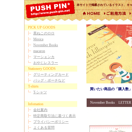
本サイトで掲載されているイラスト、キ
PICK UP GOODS
黒ねこのロロ
Mesica
November Books
macaron
マーシェンカ
おやじレスラー
Stationery GOODS
グリーティングカード
バッグ・ポーチなど
T-shirts
買いたい商品の「購入数」
T-シャツ
November Books LETTER
Infomation
会社案内
特定商取引法に基づく表示
プライバシーポリシー
よくある質問